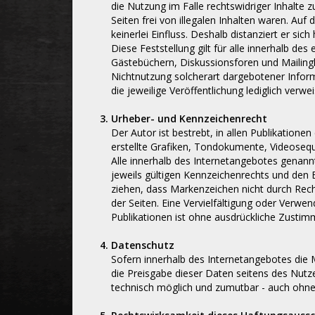
die Nutzung im Falle rechtswidriger Inhalte 
Seiten frei von illegalen Inhalten waren. Auf
keinerlei Einfluss. Deshalb distanziert er sic
Diese Feststellung gilt für alle innerhalb d
Gästebüchern, Diskussionsforen und Mailingli
Nichtnutzung solcherart dargebotener Informa
die jeweilige Veröffentlichung lediglich verwei
Urheber- und Kennzeichenrecht
Der Autor ist bestrebt, in allen Publikatio
erstellte Grafiken, Tondokumente, Videoseq
Alle innerhalb des Internetangebotes genan
jeweils gültigen Kennzeichenrechts und den B
ziehen, dass Markenzeichen nicht durch Rechte
der Seiten. Eine Vervielfältigung oder Ver
Publikationen ist ohne ausdrückliche Zustim
Datenschutz
Sofern innerhalb des Internetangebotes die M
die Preisgabe dieser Daten seitens des Nutze
technisch möglich und zumutbar - auch ohn