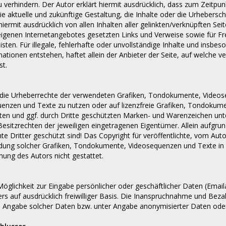
zu verhindern. Der Autor erklärt hiermit ausdrücklich, dass zum Zeitpu
 die aktuelle und zukünftige Gestaltung, die Inhalte oder die Urhebersc
h hiermit ausdrücklich von allen Inhalten aller gelinkten/verknüpften S
es eigenen Internetangebotes gesetzten Links und Verweise sowie für 
sten. Für illegale, fehlerhafte oder unvollständige Inhalte und insbe
tionen entstehen, haftet allein der Anbieter der Seite, auf welche ve
st.
nen die Urheberrechte der verwendeten Grafiken, Tondokumente, Video
uenzen und Texte zu nutzen oder auf lizenzfreie Grafiken, Tondokum
nten und ggf. durch Dritte geschützten Marken- und Warenzeichen u
esitzrechten der jeweiligen eingetragenen Eigentümer. Allein aufgrun
 Dritter geschützt sind! Das Copyright für veröffentlichte, vom Autor 
wendung solcher Grafiken, Tondokumente, Videosequenzen und Texte in
mung des Autors nicht gestattet.
öglichkeit zur Eingabe persönlicher oder geschäftlicher Daten (Email
rs auf ausdrücklich freiwilliger Basis. Die Inanspruchnahme und Beza
e Angabe solcher Daten bzw. unter Angabe anonymisierter Daten ode