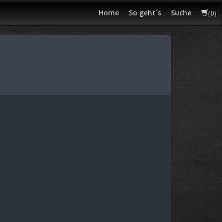
Home
So geht´s
Suche
(
0
)